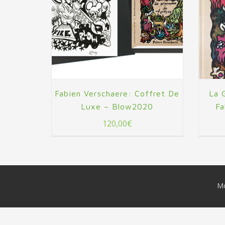
Fabien Verschaere: Coffret De
La 
Luxe – Blow2020
Fa
120,00
€
M