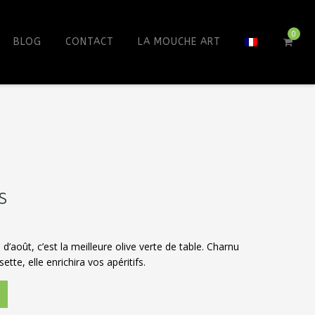
0
BLOG
CONTACT
LA MOUCHE ART
S
d’août, c’est la meilleure olive verte de table. Charnu
tte, elle enrichira vos apéritifs.