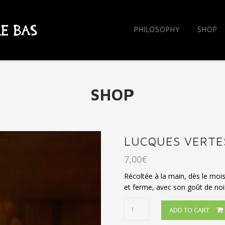
Skip
to
content
PHILOSOPHY
SHOP
SHOP
LUCQUES VERTE
7,00
€
Récoltée à la main, dès le mois 
et ferme, avec son goût de noise
LUCQUES
ADD TO CART
VERTES
quantity